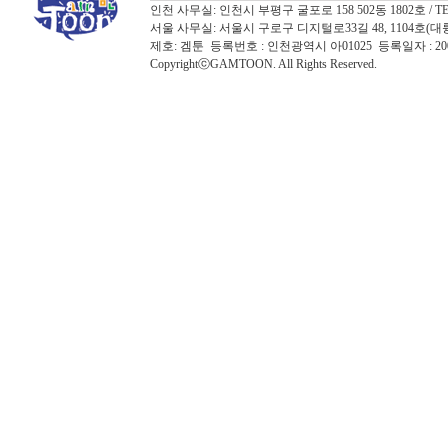
인천 사무실: 인천시 부평구 굴포로 158 502동 1802호 / TEL: 032
서울 사무실: 서울시 구로구 디지털로33길 48, 1104호(대륭포스트타워7
제호: 겜툰 등록번호 : 인천광역시 아01025 등록일자 : 
CopyrightⓒGAMTOON. All Rights Reserved.