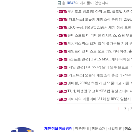
총
10842
의 게시물이 있습니다.
부시로드 뱅드림! 아워 노트, 글로벌 사전예
[카드뉴스] 오늘의 게임소식 총정리 -2026.8
KRX·농심, PMWC 2026서 세계 정상 도전
유비소프트 더 디비전 리서전스, 스팀 무
MS, 엑스박스 캡처·업적·클라우드 저장
게임프리크 비스트 오브 리인카네이션, 출
[e스포츠 만평] OWCS MSC, 제타 디비전 
[게임 만평] EA, 550억 달러 인수 완료로 
[카드뉴스] 오늘의 게임소식 총정리 -2026.8
넷마블, 2026년 하반기 신작 줄이고 기존
T1, 한화생명 꺾고 KeSPA컵 결선 스테이
라이자의 아틀리에 'AI 채팅 RPG', 일본서 
1
2
개인정보취급방침
|
약관안내
|
겜툰소개
|
사업제휴
|
청소