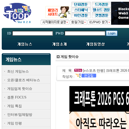
ID
PWD
게임 핫이슈
제 목 :
[e스포츠 만평] 크래프톤 2026 P
최신 게임뉴스
작성자 :
오픈/클로즈 베타뉴스
게임업계 핫이슈
겜툰 FOCUS
게임 특집
인터뷰/업체탐방
게임 만평