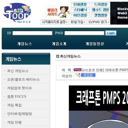
ID
PWD
최신게임뉴스
제 목 :
[e스포츠 만평] 크래프톤 PMPS 
최신 게임뉴스
작성자 :
오픈/클로즈 베타뉴스
게임업계 핫이슈
겜툰 FOCUS
게임 특집
인터뷰/업체탐방
게임 만평