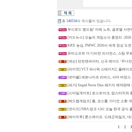
총
140534
의 게시물이 있습니다.
부시로드 뱅드림! 아워 노트, 글로벌 사전예
[카드뉴스] 오늘의 게임소식 총정리 -2026.8
KRX·농심, PMWC 2026서 세계 정상 도전
유비소프트 더 디비전 리서전스, 스팀 무
[넥슨] 던전앤파이터, 신규 레이드 ‘무너
[라이엇] VCT 퍼시픽 스테이지2, 플레이오프
[넷마블] 세븐나이츠 리버스, 서머 바캉스
[세가] Stupid Never Dies 패키지 예약판
[스마일게이트] 로스트아크, 맘스터치와 함께
[레드랩게임즈] 롬, 코스튬·가디언 소환 
[넷이즈] NBA 덩크 시티 오늘 한국 공식
[에이치투] 룬스케이프: 드래곤와일즈, 
1
2
3