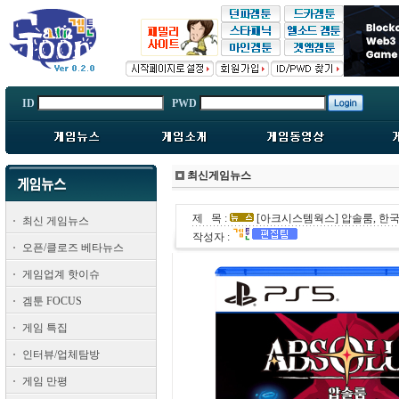
ID
PWD
최신게임뉴스
제 목 :
[아크시스템웍스] 압솔룸, 한
최신 게임뉴스
작성자 :
오픈/클로즈 베타뉴스
게임업계 핫이슈
겜툰 FOCUS
게임 특집
인터뷰/업체탐방
게임 만평