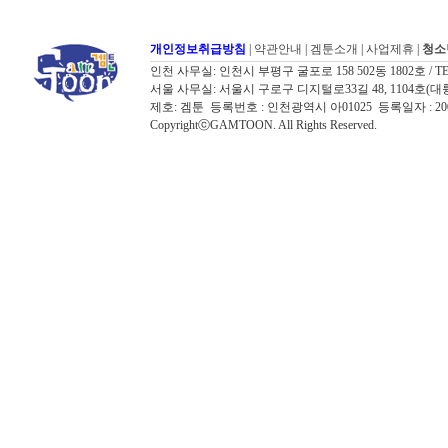
개인정보취급방침
|
약관안내
|
겜툰소개
|
사업제휴
|
청소
인천 사무실: 인천시 부평구 굴포로 158 502동 1802호 / TEL: 032
서울 사무실: 서울시 구로구 디지털로33길 48, 1104호(대륭포스트타워7
제호: 겜툰 등록번호 : 인천광역시 아01025 등록일자 : 
CopyrightⓒGAMTOON. All Rights Reserved.