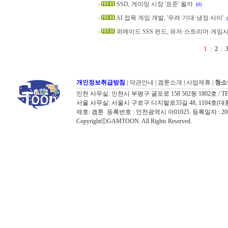
SSD, 게이밍 시장 '표준' 될까
(0)
AI 접목 게임 개발, '우려·기대·냉정 사이'
위메이드 SSS 펀드, 유저·스트리머·게임사
1
2
개인정보취급방침
|
약관안내
|
겜툰소개
|
사업제휴
|
청소
인천 사무실: 인천시 부평구 굴포로 158 502동 1802호 / TEL: 032
서울 사무실: 서울시 구로구 디지털로33길 48, 1104호(대륭포스트타워7
제호: 겜툰 등록번호 : 인천광역시 아01025 등록일자 : 
CopyrightⓒGAMTOON. All Rights Reserved.