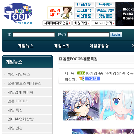
ID
PWD
겜툰FOCUS/겜툰특집
제 목 :
K-게임 4종, ‘4색 강점’ 중국 
최신 게임뉴스
작성자 :
오픈/클로즈 베타뉴스
게임업계 핫이슈
겜툰 FOCUS
게임 특집
인터뷰/업체탐방
게임 만평