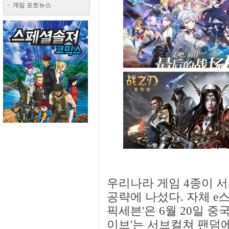
게임 포토뉴스
우리나라 게임 4종이 서
공략에 나섰다. 자체 e
픽세븐'은 6월 20일 중
이브'는 서브컬쳐 팬덤