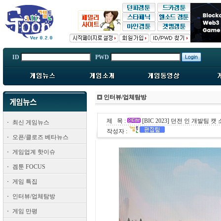
ID
PWD
인터뷰/업체탐방
제 목 :
[BIC 2023] 던전 인 개발팀
최신 게임뉴스
작성자 :
오픈/클로즈 베타뉴스
게임업계 핫이슈
겜툰 FOCUS
게임 특집
인터뷰/업체탐방
게임 만평