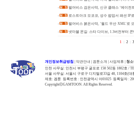
펄어비스 검은사막, 신규 클래스 ‘에이전트’
로스트아크 모코코, 성수 팝업서 패션 IP
펄어비스 붉은사막, ‘월드 우선·XML’로
넷마블 몬길: 스타 다이브, 1.3버전부터 
1
2
개인정보취급방침
|
약관안내
|
겜툰소개
|
사업제휴
|
청소
인천 사무실: 인천시 부평구 굴포로 158 502동 1802호 / TEL: 032
서울 사무실: 서울시 구로구 디지털로33길 48, 1104호(대륭포스트타워7
제호: 겜툰 등록번호 : 인천광역시 아01025 등록일자 : 
CopyrightⓒGAMTOON. All Rights Reserved.