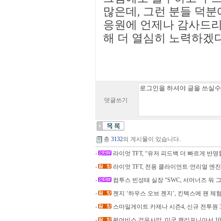
많은데, 그런 분들 덕분
응원에 언제나 감사드리
해 더 열심히 노력하겠
덧글쓰기
총
3132
의 게시물이 있습니다.
라이엇 TFT, “유저 피드백 더 빠르게 반영
라이엇 TFT, 전용 클라이언트·언리얼 엔진
컴투스 빈성태 실장 “SWC, 서머너즈 워 그
젠지 ‘하우스 오브 젠지’, 킨텍스에 팬 체
스마일게이트 카제나 시즌4, 신규 전투원 
펄어비스 검은사막, 미국 캘리포니아서 1