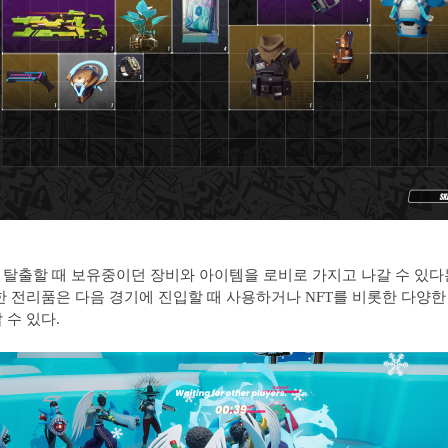
탈출할 때 보유중이던 장비와 아이템을 로비로 가지고 나갈 수 있다
한 전리품은 다음 경기에 진입할 때 사용하거나 NFT를 비롯한 다양한
 수 있다.