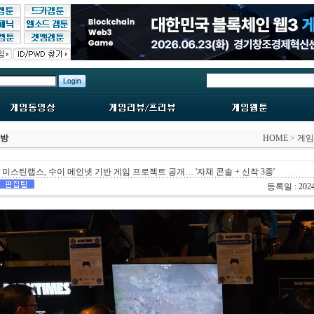
탐방
HOME
>
게임
미스틴랩스, 수이 메인넷 기반 게임 프로젝트 공개… '자체 콘솔 + 신작 3종'
등록일 : 2024