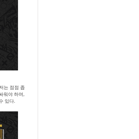
저는 점점 좁
싸워야 하며,
수 있다.