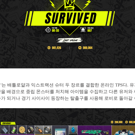
'는 배틀로얄과 익스트랙션 슈터 두 장르를 결합한 온라인 TPS다. 유
을 배경으로 중립 몬스터를 처치해 아이템을 수집하고 다른 유저와 
가 되거나 경기 사이사이 등장하는 탈출구를 사용해 로비로 돌아갈 