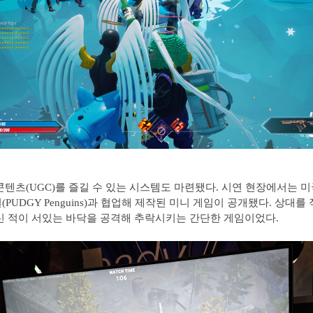
콘텐츠(UGC)를 즐길 수 있는 시스템도 마련됐다. 시연 현장에서는 미국
PUDGY Penguins)과 협업해 제작된 미니 게임이 공개됐다. 상대를
신 적이 서있는 바닥을 공격해 추락시키는 간단한 게임이었다.