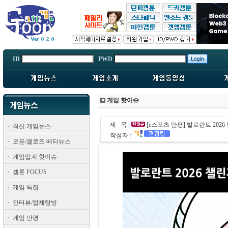
ID
PWD
게임 핫이슈
제 목 :
[e스포츠 만평] 발로란트 2026
최신 게임뉴스
작성자 :
오픈/클로즈 베타뉴스
게임업계 핫이슈
겜툰 FOCUS
게임 특집
인터뷰/업체탐방
게임 만평