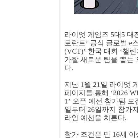
라이엇 게임즈 5대5 대
로란트’ 공식 글로벌 e
(VCT)’ 한국 대회 ‘챌
가할 새로운 팀을 뽑는 
다.
지난 1월 21일 라이엇 
페이지를 통해 ‘2026
1’ 오픈 예선 참가팀 모
일부터 26일까지 참가자를
라인 예선을 치른다.
참가 조건은 만 16세 이