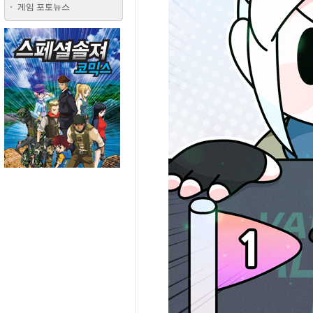
게임 포토뉴스