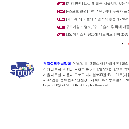
[게임 만평] LoL, 옛 협곡·서울시향 잇는 
[e스포츠 만평] SWC2026, 역대 우승자 
[카드뉴스] 오늘의 게임소식 총정리 -2026.7
쿠로게임즈 명조, ‘수수’ 출시 후 국내 애플
MS, 게임스컴 2026에 엑스박스 신작 25종
1
2
개인정보취급방침
|
약관안내
|
겜툰소개
|
사업제휴
|
청소
인천 사무실: 인천시 부평구 굴포로 158 502동 1802호 / TEL: 032
서울 사무실: 서울시 구로구 디지털로33길 48, 1104호(대륭포스트타워7
제호: 겜툰 등록번호 : 인천광역시 아01025 등록일자 : 
CopyrightⓒGAMTOON. All Rights Reserved.