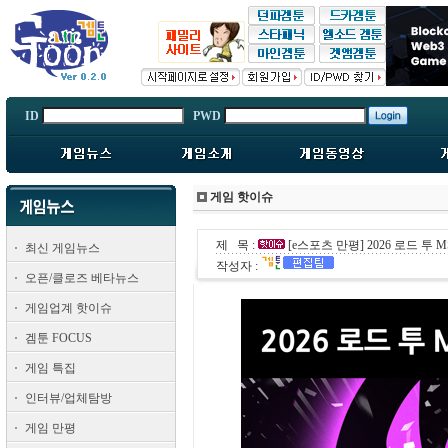
ID
PWD
게임 핫이슈
제 목 :
[e스포츠 만평] 2026 로드 투 
최신 게임뉴스
작성자 :
오픈/클로즈 베타뉴스
게임업계 핫이슈
겜툰 FOCUS
게임 특집
인터뷰/업체탐방
게임 만평