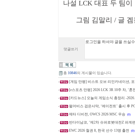
나설 LCK 대표 두 팀
그림 김말리 / 글 겜툰 
덧글쓰기
총
10846
의 게시물이 있습니다.
[게임 만평] 비스트 오브 리인카네이션, 포켓몬
[e스포츠 만평] 2026 LCK 3R 10주 차, ‘혼
[카드뉴스] 오늘의 게임소식 총정리 -2026.8
펄어비스 검은사막, ‘에이전트’ 출시 후 P
제타 디비전, OWCS 2026 MSC 우승
(0)
반다이남코, ‘제2차 슈퍼로봇대전Z 파계편
EWC 2026 철권 8, 한국 선수 13명 출전
(0)