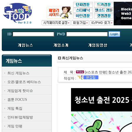
ID
PWD
최신게임뉴스
제 목 :
[e스포츠 만평] 청소년 출전 20
최신 게임뉴스
작성자 :
오픈/클로즈 베타뉴스
게임업계 핫이슈
겜툰 FOCUS
게임 특집
인터뷰/업체탐방
게임 만평