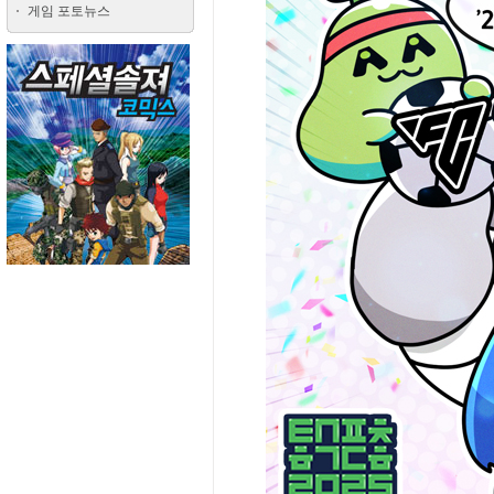
게임 포토뉴스