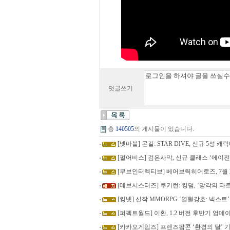
덧글쓰기
총
140505
의 게시물이 있습니다.
[넷마블] 몬길: STAR DIVE, 신규 5성 
[펄어비스] 검은사막, 신규 클래스 ‘에이
[무브인터렉티브] 베어브릭히어로즈, 7월 
[데브시스터즈] 쿠키런: 킹덤, ‘망각의 
[킹넷] 신작 MMORPG ‘열혈강호: 넥스트
[퍼펙트월드] 이환, 1.2 버전 후반기 업데
[카카오게임즈] 프렌즈팝콘 ‘환경의 달’ 