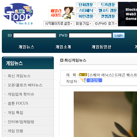
ID
PWD
최신게임뉴스
제 목 :
[스퀘어 에닉스] 드래곤 퀘스트 VII
최신 게임뉴스
작성자 :
오픈/클로즈 베타뉴스
게임업계 핫이슈
겜툰 FOCUS
게임 특집
인터뷰/업체탐방
게임 만평