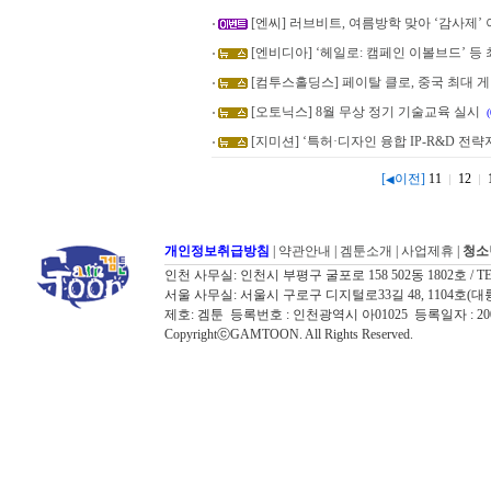
[엔씨] 러브비트, 여름방학 맞아 ‘감사제’
[엔비디아] ‘헤일로: 캠페인 이볼브드’ 등 최
[컴투스홀딩스] 페이탈 클로, 중국 최대 게임쇼
[오토닉스] 8월 무상 정기 기술교육 실시
(
[지미션] ‘특허·디자인 융합 IP-R&D 전
[
이전]
11
12
◀
개인정보취급방침
|
약관안내
|
겜툰소개
|
사업제휴
|
청소
인천 사무실: 인천시 부평구 굴포로 158 502동 1802호 / TEL: 032
서울 사무실: 서울시 구로구 디지털로33길 48, 1104호(대륭포스트타워7
제호: 겜툰 등록번호 : 인천광역시 아01025 등록일자 : 
CopyrightⓒGAMTOON. All Rights Reserved.