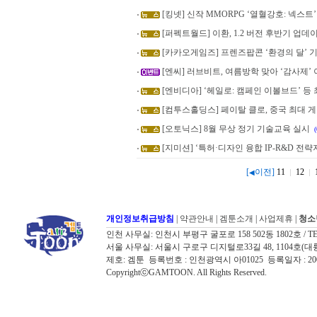
[킹넷] 신작 MMORPG ‘열혈강호: 넥스트
[퍼펙트월드] 이환, 1.2 버전 후반기 업데
[카카오게임즈] 프렌즈팝콘 ‘환경의 달’ 
[엔씨] 러브비트, 여름방학 맞아 ‘감사제’
[엔비디아] ‘헤일로: 캠페인 이볼브드’ 등 최
[컴투스홀딩스] 페이탈 클로, 중국 최대 게임쇼
[오토닉스] 8월 무상 정기 기술교육 실시
(
[지미션] ‘특허·디자인 융합 IP-R&D 전
[
이전]
11
12
◀
개인정보취급방침
|
약관안내
|
겜툰소개
|
사업제휴
|
청소
인천 사무실: 인천시 부평구 굴포로 158 502동 1802호 / TEL: 032
서울 사무실: 서울시 구로구 디지털로33길 48, 1104호(대륭포스트타워7
제호: 겜툰 등록번호 : 인천광역시 아01025 등록일자 : 
CopyrightⓒGAMTOON. All Rights Reserved.