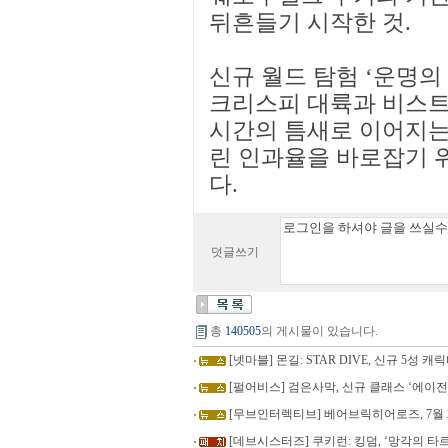
뒤흔들기 시작한 것.
신규 월드 탐험 ‘운명의
크리스피 대륙과 비스트
시간의 틈새로 이어지는
린 인과율을 바로잡기 
다.
덧글쓰기
총
140505
의 게시물이 있습니다.
[넷마블] 몬길: STAR DIVE, 신규 5성 
[펄어비스] 검은사막, 신규 클래스 ‘에이
[무브인터렉티브] 베어브릭히어로즈, 7월 
[데브시스터즈] 쿠키런: 킹덤, ‘망각의 