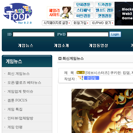
ID
PWD
최신게임뉴스
제 목 :
[데브시스터즈] 쿠키런: 킹덤,
최신 게임뉴스
작성자 :
오픈/클로즈 베타뉴스
게임업계 핫이슈
겜툰 FOCUS
게임 특집
인터뷰/업체탐방
게임 만평