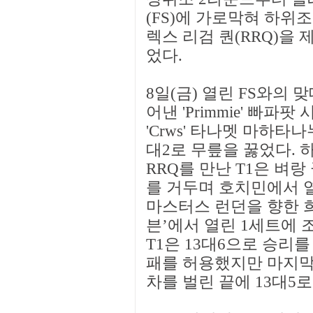
(FS)에 가로막혀 하
렉스 리검 퀀(RRQ)을
었다.
8일(금) 열린 FS와의 
어낸 'Primmie' 빠
'Crws' 타나멧 마하타
대2로 무릎을 꿇었다. 
RRQ를 만난 T1은 벼랑
를 거두며 호치민에서 
마스터스 런던을 향한 희
븐’에서 열린 1세트에
T1은 13대6으로 승리를
패를 허용했지만 마지막
차를 벌린 끝에 13대5