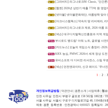
[그라비티] 라그나로크M: Classic, ‘단
[웹젠] 2026년 상반기 매출 773억 원·영업
[넷마블] 넷마블문화재단, 여름방학 맞아
[아크시스템웍스] 약속의 땅 리비에라, 리
[그라비티] 라그나로크 제로, 2026 여름
[넥슨] 대구디지털혁신진흥원과 지역 게임
부시로드 뱅드림! 아워 노트, 글로벌 사전예
[카드뉴스] 오늘의 게임소식 총정리 -2026.8
KRX·농심, PMWC 2026서 세계 정상 도전
유비소프트 더 디비전 리서전스, 스팀 무
[넥슨] 던전앤파이터, 신규 레이드 ‘무너
1
2
개인정보취급방침
|
약관안내
|
겜툰소개
|
사업제휴
|
청소
인천 사무실: 인천시 부평구 굴포로 158 502동 1802호 / TEL: 032
서울 사무실: 서울시 구로구 디지털로33길 48, 1104호(대륭포스트타워7
제호: 겜툰 등록번호 : 인천광역시 아01025 등록일자 : 