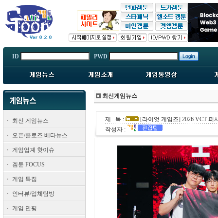
ID
PWD
최신게임뉴스
제 목 :
[라이엇 게임즈] 2026 VCT 퍼
최신 게임뉴스
작성자 :
오픈/클로즈 베타뉴스
게임업계 핫이슈
겜툰 FOCUS
게임 특집
인터뷰/업체탐방
게임 만평