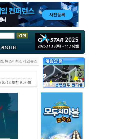
게임뉴스
> 최신게임뉴스
-05-18 오전 9:57:49