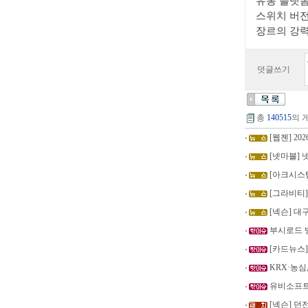
유통 플랫폼
스위치 버전
장르의 강력
덧글쓰기
총
140515
의 
[웹젠] 20
[넷마블]
[아크시스템
[그라비티]
[넥슨] 
부시로드 뱅
[카드뉴스] 
KRX·농심
유비소프트
[넥슨] 던