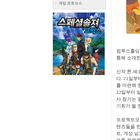
게임 포토뉴스
컴투스홀딩스는
통해 소개한
신작 론 셰프
다. 21일
를 마련해 
22일부터 
사 참가는 
기회가 될 
프로젝트모름
텐츠들을 한
트, 개성 