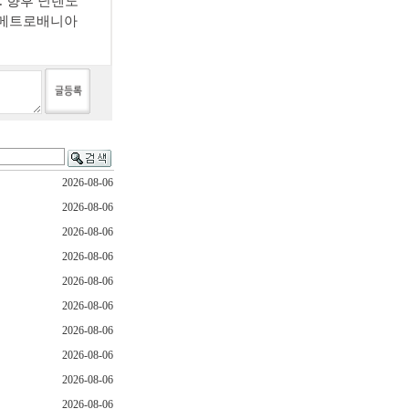
. 향후 닌텐도
 메트로배니아
2026-08-06
2026-08-06
2026-08-06
2026-08-06
2026-08-06
2026-08-06
2026-08-06
2026-08-06
2026-08-06
2026-08-06