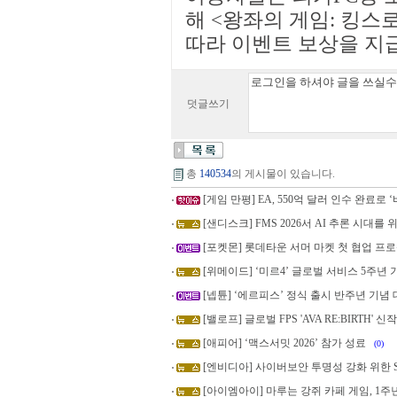
해 <왕좌의 게임: 킹스
따라 이벤트 보상을 지
덧글쓰기
총
140534
의 게시물이 있습니다.
[게임 만평] EA, 550억 달러 인수 완료로 
[샌디스크] FMS 2026서 AI 추론 시대를
[포켓몬] 롯데타운 서머 마켓 첫 협업 프로
[위메이드] ‘미르4’ 글로벌 서비스 5주년
[넵튠] ‘에르피스’ 정식 출시 반주년 기념
[밸로프] 글로벌 FPS 'AVA RE:BIRTH' 
[애피어] ‘맥스서밋 2026’ 참가 성료
(0)
[엔비디아] 사이버보안 투명성 강화 위한 
[아이엠아이] 마루는 강쥐 카페 게임, 1주년 