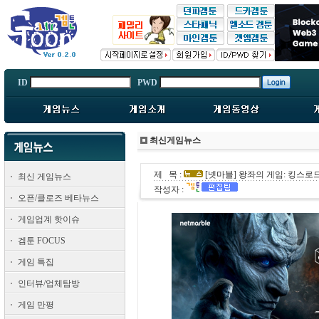
ID
PWD
최신게임뉴스
제 목 :
[넷마블] 왕좌의 게임: 킹스로
최신 게임뉴스
작성자 :
오픈/클로즈 베타뉴스
게임업계 핫이슈
겜툰 FOCUS
게임 특집
인터뷰/업체탐방
게임 만평