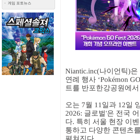
게임 포토뉴스
Niantic.inc(나이언틱)
연례 행사 ‘Pokémon G
트를 반포한강공원에서 
오는 7월 11일과 12일 양
2026: 글로벌'은 전국
다. 특히 서울 현장 이
통하고 다양한 콘텐츠를
펼쳐진다.