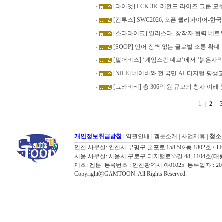
[라이엇] LCK 3R_레전드-라이즈 그룹 
[컴투스] SWC2026, 오픈 퀄리파이어-한국 
[스타라이크] 일러스타, 창작자 협력 네트
[SOOP] 언어 장벽 없는 글로벌 소통 확대
[펄어비스] ‘게임스컴 데브’에서 ‘붉은사막
[NILE] 네이버와 전 국민 AI·디지털 평생
[그라비티] 총 306억 원 규모의 창사 이
1
2
개인정보취급방침
|
약관안내
|
겜툰소개
|
사업제휴
|
청소
인천 사무실: 인천시 부평구 굴포로 158 502동 1802호 / TEL: 032
서울 사무실: 서울시 구로구 디지털로33길 48, 1104호(대륭포스트타워7
제호: 겜툰 등록번호 : 인천광역시 아01025 등록일자 : 
CopyrightⓒGAMTOON. All Rights Reserved.