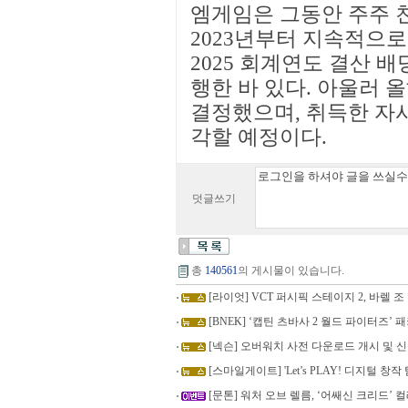
엠게임은 그동안 주주 친
2023년부터 지속적으로
2025 회계연도 결산 배
행한 바 있다. 아울러 올
결정했으며, 취득한 자
각할 예정이다.
덧글쓰기
총
140561
의 게시물이 있습니다.
[라이엇] VCT 퍼시픽 스테이지 2, 바렐 조
[BNEK] ‘캡틴 츠바사 2 월드 파이터즈’ 패
[넥슨] 오버워치 사전 다운로드 개시 및 신
[스마일게이트] 'Let’s PLAY! 디지털 창작
[문톤] 워처 오브 렐름, ‘어쌔신 크리드’ 컬