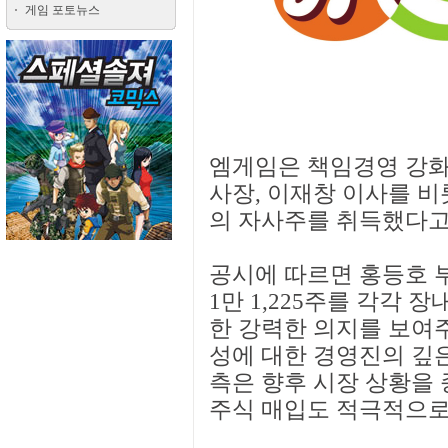
게임 포토뉴스
엠게임은 책임경영 강화
사장, 이재창 이사를 비
의 자사주를 취득했다고 
공시에 따르면 홍등호 부사
1만 1,225주를 각각 
한 강력한 의지를 보여
성에 대한 경영진의 깊
측은 향후 시장 상황을
주식 매입도 적극적으로