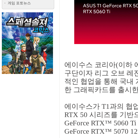
게임 포토뉴스
에이수스 코리아(이하 
구단이자 리그 오브 레전
적인 협업을 통해 국내
한 그래픽카드를 출시한
에이수스가 T1과의 협업
RTX 50 시리즈를 기
GeForce RTX™ 5060
GeForce RTX™ 5070