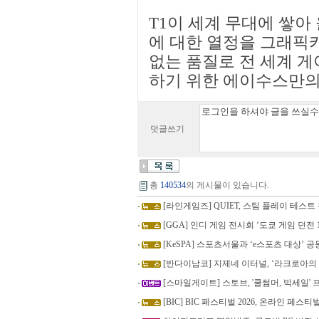
T1이 세계 무대에 쌓아
에 대한 열정을 그래픽
없는 품질로 전 세계 
하기 위한 에이수스만의
덧글쓰기
총
140534
의 게시물이 있습니다.
[라인게임즈] QUIET, 스팀 플레이 테스트
[GGA] 인디 게임 전시회 ‘도쿄 게임 던전 1
[KeSPA] 스포츠서울과 ‘e스포츠 대상’ 
[반다이남코] 지제네 이터널, ‘라크로아의 
[스마일게이트] 스토브, '쿨썸머, 빅세일'
[BIC] BIC 페스티벌 2026, 온라인 페스티