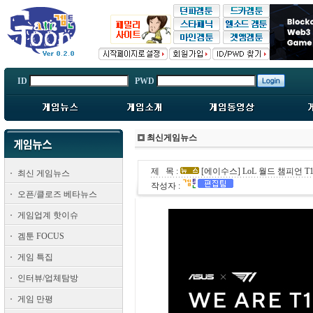
ID
PWD
최신게임뉴스
제 목 :
[에이수스] LoL 월드 챔피언 T1
최신 게임뉴스
작성자 :
오픈/클로즈 베타뉴스
게임업계 핫이슈
겜툰 FOCUS
게임 특집
인터뷰/업체탐방
게임 만평