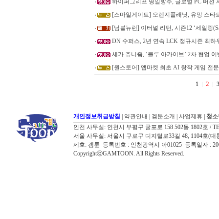
하이퍼그리프 명일방주, 글로벌 PC 버전 
[스마일게이트] 오렌지플래닛, 유망 스타트
[님블뉴런] 이터널 리턴, 시즌12 ‘세일링(Sail
DN 수퍼스, 2년 연속 LCK 정규시즌 최하
세가 츄니즘, ‘블루 아카이브’ 2차 협업 
[원스토어] 앱마켓 최초 AI 창작 게임 전문관
2
1
개인정보취급방침
|
약관안내
|
겜툰소개
|
사업제휴
|
청소
인천 사무실: 인천시 부평구 굴포로 158 502동 1802호 / TEL: 032
서울 사무실: 서울시 구로구 디지털로33길 48, 1104호(대륭포스트타워7
제호: 겜툰 등록번호 : 인천광역시 아01025 등록일자 : 
CopyrightⓒGAMTOON. All Rights Reserved.