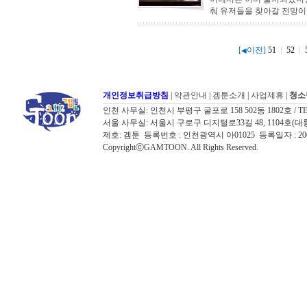
춰 유저들을 찾아갈 전망이다.
[
이전]
51
52
◀
개인정보취급방침
|
약관안내
|
겜툰소개
|
사업제휴
|
청소
인천 사무실: 인천시 부평구 굴포로 158 502동 1802호 / TEL: 032
서울 사무실: 서울시 구로구 디지털로33길 48, 1104호(대륭포스트타워7
제호: 겜툰 등록번호 : 인천광역시 아01025 등록일자 : 
CopyrightⓒGAMTOON. All Rights Reserved.