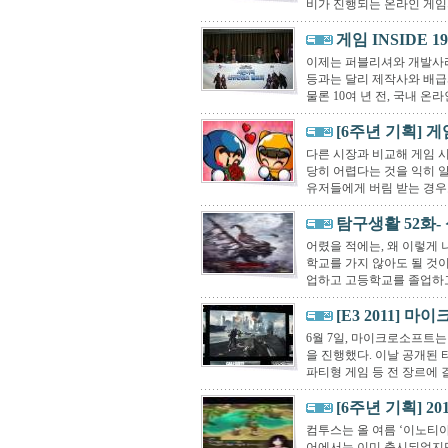
비가 진행되는 온라인 게임의
게임 INSIDE 
이제는 퍼블리셔와 개발사라
등과는 달리 제작사와 배급
물론 10여 년 전, 국내 온라
[6주년 기획] 
다른 시장과 비교해 게임 
당히 어렵다는 것을 익히 
유저들에게 버림 받는 경우도
탐구생활 52화-
어렸을 적에는, 왜 이렇게 
학교를 가지 않아도 될 것이
업하고 고등학교를 졸업하고
[E3 2011] 
6월 7일, 마이크로소프트
을 진행했다. 이날 공개된
파티형 게임 등 전 장르에 걸
[6주년 기획] 2
컴투스는 올 여름 ‘이노티아
어에서는 이미 출시되었지만