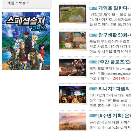
게임 포토뉴스
게임을 말한다- 
‘친절(親切)’이라는 말을 
다. 마찬가지로, 사용자들
을 받고 있다. 편리함, 간편함,
탐구생활 53화-
세월의 무상함이란 참으로 덧
먹고 사회로 나아가 내가 하
어느 덧 서른을 훌쩍 넘어 청
[주간 클로즈/오
게임 포털 엠게임(www.mg
둠의 부활(warbane.mga
다고 밝혔다...
2011-06-13
리니지2 파멸의 
리니지2가 과거 온라인 게임
신’이라는 타이틀을 들고 나
부름’론칭 파티에서 리니지2의
[6주년 기획] 
온라인 게임에 대한 사회적
중의 간과되고 있는 것이 바