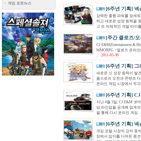
게임 포토뉴스
[6주년 기획] 
강력한 흥행 파워를 앞세워
하고 새로운 성장 동력을 찾
고 또 자체적인 개발 타이틀
[주간 클로즈/오
CJ E&M(Entertainment
MMORPG <얼로즈 온라인
..
2011-05-30
[6주년 기획] 
새로운 신 성장 동력이 발
폼으로의 도전과 콘텐츠 다
온라인 게임 시장에서 두각을
[6주년 기획] CJ
지난 4월 5일, CJ E&M
임 라인업을 공개해 업계의
을 통해 다시 온라인 게임 ..
[6주년 기획] 
게임 포탈 시장의 강자 중
장에서 입지를 다져온 중견