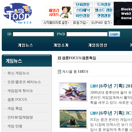
ID
PWD
겜툰FOCUS/겜툰특집
게시물 총
1185
개
최신 게임뉴스
오픈/클로즈 베타뉴스
[6주년 기획] 2
게임업계 핫이슈
2000년대 중후반에 들어
온라인 게임업계에서 활약을
겜툰 FOCUS
획을 세우고 있다. 새로운 성
게임 특집
[6주년 기획] J
인터뷰/업체탐방
JCE는 중견 온라인 게임사
임 시장에 안착시킨 보기 드
게임 만평
임사 중 유일하게 축구를 소재