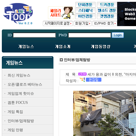
ID
PWD
인터뷰/업체탐방
제 목 :
세가 용과 같이 8 외전, "마지
최신 게임뉴스
작성자 :
오픈/클로즈 베타뉴스
게임업계 핫이슈
겜툰 FOCUS
게임 특집
인터뷰/업체탐방
게임 만평