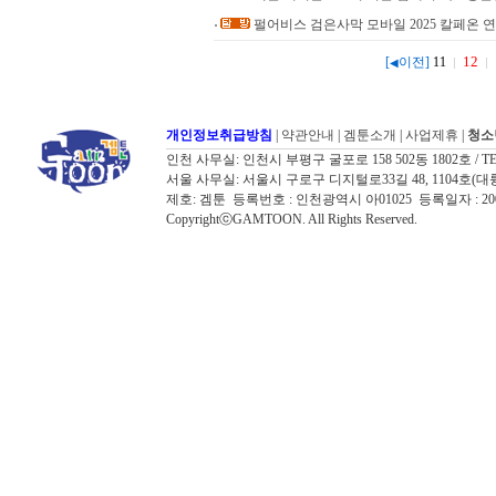
펄어비스 검은사막 모바일 2025 칼페온 연회
12
[
이전]
11
◀
개인정보취급방침
|
약관안내
|
겜툰소개
|
사업제휴
|
청소
인천 사무실: 인천시 부평구 굴포로 158 502동 1802호 / TEL: 032
서울 사무실: 서울시 구로구 디지털로33길 48, 1104호(대륭포스트타워7
제호: 겜툰 등록번호 : 인천광역시 아01025 등록일자 : 
CopyrightⓒGAMTOON. All Rights Reserved.