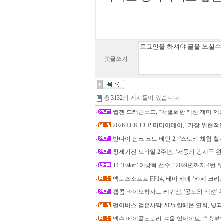
덧글쓰기
총
3132
의 게시물이 있습니다.
웹젠 드래곤소드, “차별화한 액션 재미 제
2026 LCK CUP 미디어데이, “가장 위협적
반다이 남코 코드 베인 2, “스토리 체험 철
창세기전 모바일 2주년, ‘서풍의 광시곡 
T1 ‘Faker’ 이상혁 선수, “2029년까지 
액토즈소프트 FF14, 테마 카페 ‘카페 크
캡콤 바이오하자드 레퀴엠, '공포와 액션' 
펄어비스 검은사막 2025 칼페온 연회, 빛과
넥슨 메이플스토리 겨울 업데이트, “‘충분