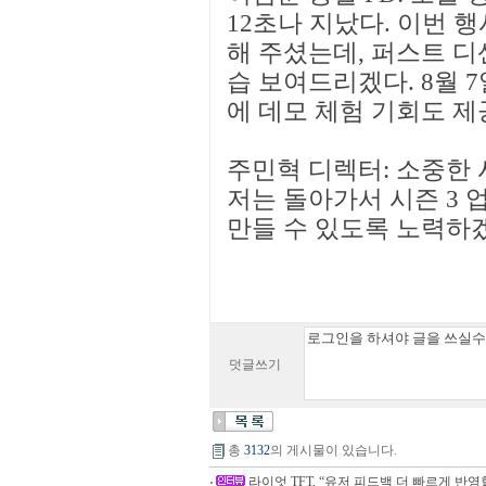
12초나 지났다. 이번 
해 주셨는데, 퍼스트 디
습 보여드리겠다. 8월 7
에 데모 체험 기회도 제
주민혁 디렉터: 소중한
저는 돌아가서 시즌 3
만들 수 있도록 노력하
덧글쓰기
총
3132
의 게시물이 있습니다.
라이엇 TFT, “유저 피드백 더 빠르게 반영