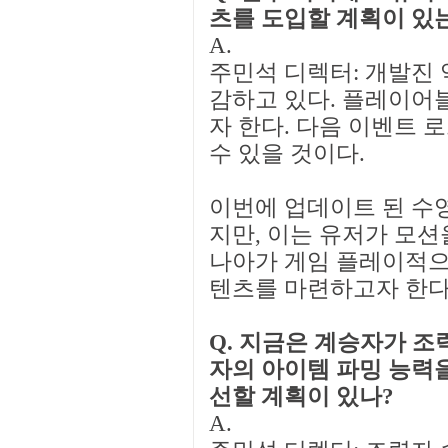
츠를 도입할 계획이 있
A.
주민석 디렉터: 개발진 
감하고 있다. 플레이어
자 한다. 다음 이벤트 
수 있을 것이다.
이번에 업데이트 된 수
지만, 이는 유저가 모션
나아가 게임 플레이적으
텐츠를 마련하고자 한다
Q. 지금은 계승자가 
자의 아이템 파밍 능력을
선할 계획이 있나?
A.