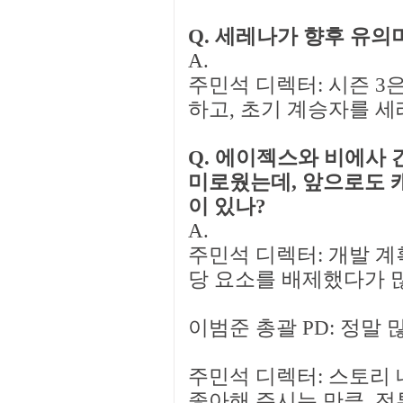
Q. 세레나가 향후 유의
A.
주민석 디렉터: 시즌 3
하고, 초기 계승자를 세
Q. 에이젝스와 비에사 
미로웠는데, 앞으로도 
이 있나?
A.
주민석 디렉터: 개발 계
당 요소를 배제했다가 많
이범준 총괄 PD: 정말
주민석 디렉터: 스토리
좋아해 주시는 만큼, 전