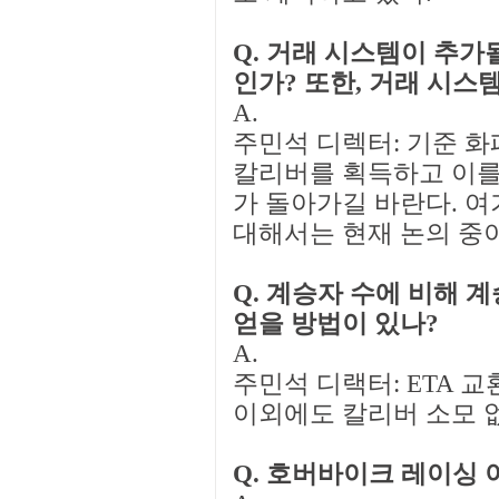
Q. 거래 시스템이 추가
인가? 또한, 거래 시스
A.
주민석 디렉터: 기준 화
칼리버를 획득하고 이를
가 돌아가길 바란다. 
대해서는 현재 논의 중
Q. 계승자 수에 비해 
얻을 방법이 있나?
A.
주민석 디랙터: ETA 
이외에도 칼리버 소모 
Q. 호버바이크 레이싱