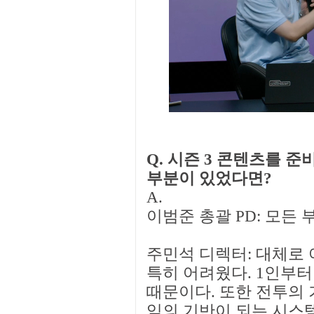
Q. 시즌 3 콘텐츠를 
부분이 있었다면?
A.
이범준 총괄 PD: 모든
주민석 디렉터: 대체로 
특히 어려웠다. 1인부터
때문이다. 또한 전투의 
임의 기반이 되는 시스템