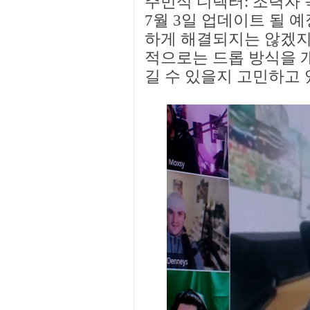
주민석 디렉터: 조력자 
7월 3일 업데이트 될 
하게 해결되지는 않겠지만
적으로는 드롭 방식을 
길 수 있을지 고민하고 