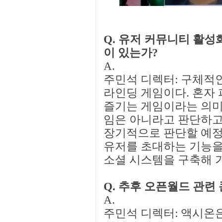
Q. 유저 커뮤니티 활성
이 있는가?
A.
주민석 디렉터: 구체적인
라인딩 게임이다. 혼자
즐기는 게임이라는 의미
임은 아니라고 판단하고 
장기적으로 판단할 예정
유저를 초대하는 기능을
소셜 시스템을 구축해 
Q. 추후 오픈월드 관련
A.
주민석 디렉터: 액시온은