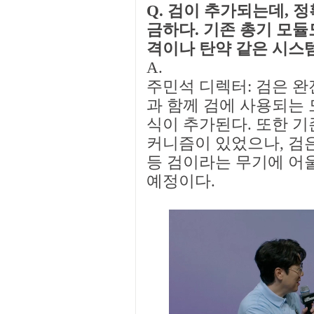
Q. 검이 추가되는데, 
금하다. 기존 총기 모듈
격이나 탄약 같은 시스
A.
주민석 디렉터: 검은 완
과 함께 검에 사용되는
식이 추가된다. 또한 기
커니즘이 있었으나, 검
등 검이라는 무기에 어
예정이다.