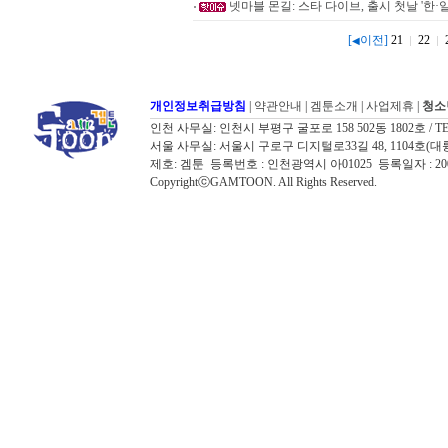
넷마블 몬길: 스타 다이브, 출시 첫날 '한·일
[
이전]
21
22
◀
개인정보취급방침
|
약관안내
|
겜툰소개
|
사업제휴
|
청소
인천 사무실: 인천시 부평구 굴포로 158 502동 1802호 / TEL: 032
서울 사무실: 서울시 구로구 디지털로33길 48, 1104호(대륭포스트타워7
제호: 겜툰 등록번호 : 인천광역시 아01025 등록일자 : 
CopyrightⓒGAMTOON. All Rights Reserved.