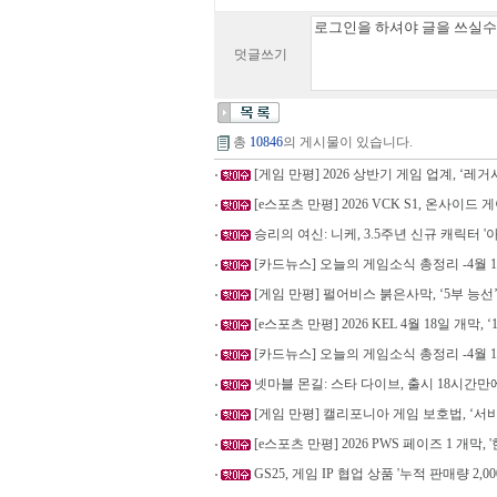
덧글쓰기
총
10846
의 게시물이 있습니다.
[게임 만평] 2026 상반기 게임 업계, ‘레거시
[e스포츠 만평] 2026 VCK S1, 온사이드 
승리의 여신: 니케, 3.5주년 신규 캐릭터 '
[카드뉴스] 오늘의 게임소식 총정리 -4월 1
[게임 만평] 펄어비스 붉은사막, ‘5부 능선
[e스포츠 만평] 2026 KEL 4월 18일 개막, ‘
[카드뉴스] 오늘의 게임소식 총정리 -4월 1
넷마블 몬길: 스타 다이브, 출시 18시간만
[게임 만평] 캘리포니아 게임 보호법, ‘서
[e스포츠 만평] 2026 PWS 페이즈 1 개막, '
GS25, 게임 IP 협업 상품 '누적 판매량 2,0