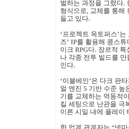
벌하는 과정을 그렸다. 
형식으로, 교체를 통해
들고 있다.
‘프로젝트 옥토퍼스’는 
즈’ IP를 활용해 콩스
이크 RPG다. 장르적 
나 각종 전투 빌드를 만들
인다.
‘이블베인’은 다크 판타
얼 엔진 5 기반 수준 
기를 교체하는 역동적이
킬 세팅으로 난관을 극
이른 시일 내에 플레이
한 업계 관계자는 “넷마블