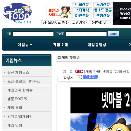
ID
PWD
게임 핫이슈
제 목 :
[게임 만평] 넷마블 ‘2026 신
최신 게임뉴스
작성자 :
오픈/클로즈 베타뉴스
게임업계 핫이슈
겜툰 FOCUS
게임 특집
인터뷰/업체탐방
게임 만평