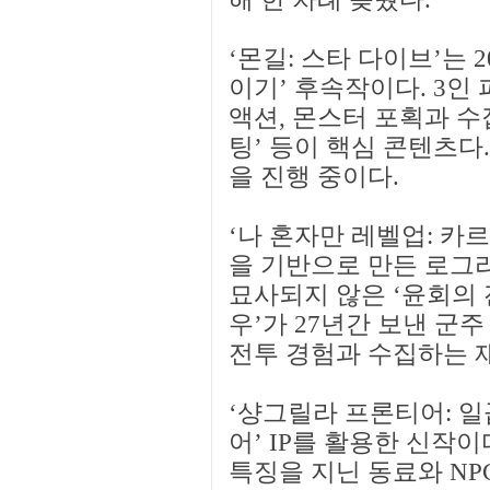
‘몬길: 스타 다이브’는 
이기’ 후속작이다. 3인
액션, 몬스터 포획과 수
팅’ 등이 핵심 콘텐츠다
을 진행 중이다.
‘나 혼자만 레벨업: 카
을 기반으로 만든 로그라
묘사되지 않은 ‘윤회의 
우’가 27년간 보낸 군
전투 경험과 수집하는 
‘샹그릴라 프론티어: 일
어’ IP를 활용한 신작
특징을 지닌 동료와 NP