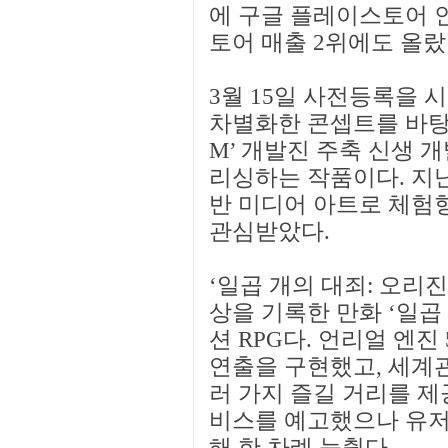
에 구글 플레이스토어 인
토어 매출 2위에도 올랐
3월 15일 사전등록을 시
차별화한 콘셉트를 바탕으
M’ 개발진 주축 신생 
리싱하는 작품이다. 지난해
반 미디어 아트로 체험
관심받았다.
‘일곱 개의 대죄: 오리진
상을 기록한 만화 ‘일곱 
션 RPG다. 언리얼 엔
연출을 구현했고, 세계
러 가지 즐길 거리를 제공
비스를 예고했으나 유저
해 한 차례 늦췄다.