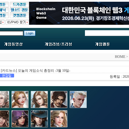
HOME
>
[카드뉴스] 오늘의 게임소식 총정리 -3월 10일-
등록일 : 2026