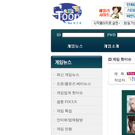
ID
PWD
게임 핫이슈
제 목 :
최신 게임뉴스
작성자 :
오픈/클로즈 베타뉴스
게임업계 핫이슈
겜툰 FOCUS
게임 특집
인터뷰/업체탐방
게임 만평