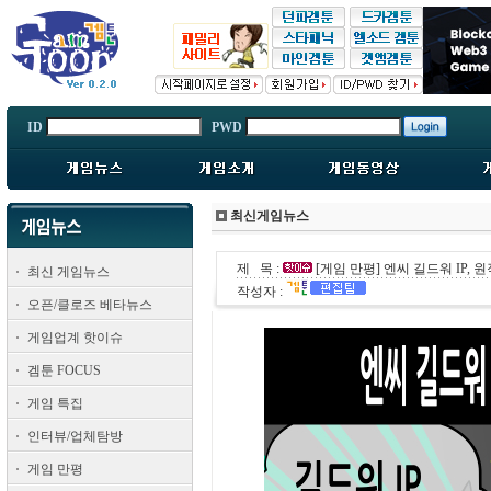
ID
PWD
최신게임뉴스
제 목 :
[게임 만평] 엔씨 길드워 IP, 
최신 게임뉴스
작성자 :
오픈/클로즈 베타뉴스
게임업계 핫이슈
겜툰 FOCUS
게임 특집
인터뷰/업체탐방
게임 만평