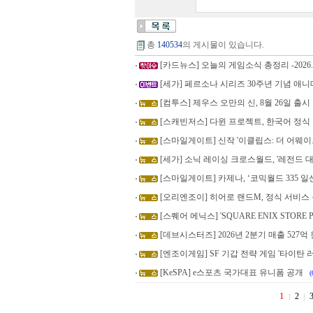
총
140534
의 게시물이 있습니다.
[카드뉴스] 오늘의 게임소식 총정리 -2026.8
[세가] 페르소나 시리즈 30주년 기념 애니
[컴투스] 제우스 오만의 신, 8월 26일 출시
[스캐빈저스] 다윈 프로젝트, 한국어 정식
[스마일게이트] 신작 '이클립스: 더 어웨이크
[세가] 소닉 레이싱 크로스월드, '레전드 대
[스마일게이트] 카제나, ‘코믹월드 335 
[오리엔조이] 히어로 랜드M, 정식 서비스
[스퀘어 에닉스] 'SQUARE ENIX STORE Pl
[데브시스터즈] 2026년 2분기 매출 527억 원
[엔조이게임] SF 기갑 전략 게임 '타이탄 러
[KeSPA] e스포츠 국가대표 유니폼 공개
(
1
2