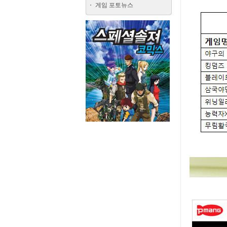
게임 포토뉴스