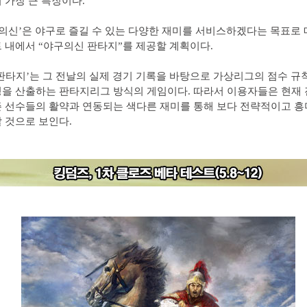
 가장 큰 특징이다.
구의신’은 야구로 즐길 수 있는 다양한 재미를 서비스하겠다는 목표로
 내에서 “야구의신 판타지”를 제공할 계획이다.
판타지’는 그 전날의 실제 경기 기록을 바탕으로 가상리그의 점수 규
을 산출하는 판타지리그 방식의 게임이다. 따라서 이용자들은 현재 
 선수들의 활약과 연동되는 색다른 재미를 통해 보다 전략적이고 
 것으로 보인다.