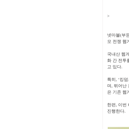
>
넷마블(부문대
모 전쟁 웹
국내산 웹게
화 간 전투
고 있다.
특히, ‘킹
며, 뛰어난
은 기존 웹
한편, 이번
진행한다.