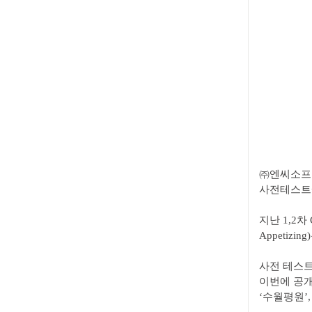
㈜엔씨소프트(대
사전테스트에
지난 1,2차
Appetiz
사전 테스트(
이번에 공개
‘수월평원’