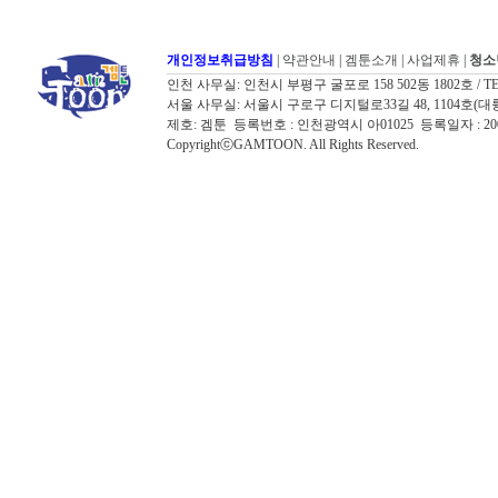
개인정보취급방침
|
약관안내
|
겜툰소개
|
사업제휴
|
청소
인천 사무실: 인천시 부평구 굴포로 158 502동 1802호 / TEL: 032
서울 사무실: 서울시 구로구 디지털로33길 48, 1104호(대륭포스트타워7
제호: 겜툰 등록번호 : 인천광역시 아01025 등록일자 : 
CopyrightⓒGAMTOON. All Rights Reserved.