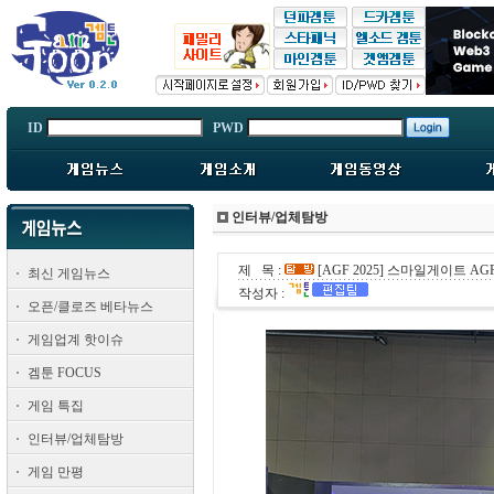
ID
PWD
인터뷰/업체탐방
제 목 :
[AGF 2025] 스마일게이트 A
최신 게임뉴스
작성자 :
오픈/클로즈 베타뉴스
게임업계 핫이슈
겜툰 FOCUS
게임 특집
인터뷰/업체탐방
게임 만평