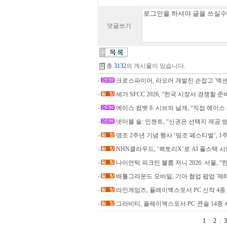
덧글쓰기
총
3132
의 게시물이 있습니다.
크로스파이어, 라오어 개발진 손잡고 '액션
세가 SFCC 2026, “한국 시장서 경쟁할 준
에이스 컴뱃 8: 시브의 날개, “직접 에이
넷마블 솔: 인챈트, “신권은 선택지 제공 
명조 2주년 기념 행사 ‘띵조 페스티벌’, 1
NHN클라우드, ‘팩토리X’로 AI 풀스택 
나이언틱 피크민 블룸 저니 2026: 서울, “
배틀그라운드 모바일, 기아 협업 팝업 '제
라인게임즈, 플레이엑스포서 PC 신작 4종
그라비티, 플레이엑스포서 PC·콘솔 14종 
1
2
3