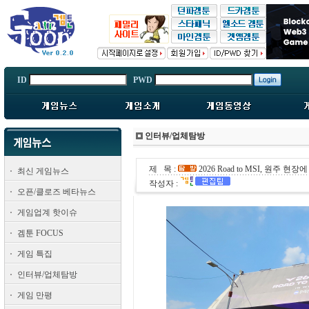
ID
PWD
인터뷰/업체탐방
제 목 :
2026 Road to MSI, 원주 
최신 게임뉴스
작성자 :
오픈/클로즈 베타뉴스
게임업계 핫이슈
겜툰 FOCUS
게임 특집
인터뷰/업체탐방
게임 만평