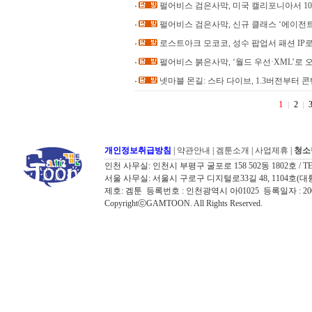
펄어비스 검은사막, 미국 캘리포니아서 1
펄어비스 검은사막, 신규 클래스 ‘에이전트’
로스트아크 모코코, 성수 팝업서 패션 IP
펄어비스 붉은사막, ‘월드 우선·XML’로
넷마블 몬길: 스타 다이브, 1.3버전부터 
1
2
개인정보취급방침
|
약관안내
|
겜툰소개
|
사업제휴
|
청소
인천 사무실: 인천시 부평구 굴포로 158 502동 1802호 / TEL: 032
서울 사무실: 서울시 구로구 디지털로33길 48, 1104호(대륭포스트타워7
제호: 겜툰 등록번호 : 인천광역시 아01025 등록일자 : 
CopyrightⓒGAMTOON. All Rights Reserved.