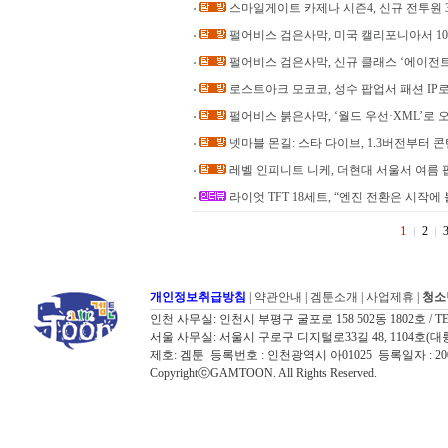
스마일게이트 카제나 시즌4, 신규 전투원 
펄어비스 검은사막, 미국 캘리포니아서 1
펄어비스 검은사막, 신규 클래스 ‘에이전트’
로스트아크 모코코, 성수 팝업서 패션 IP
펄어비스 붉은사막, ‘월드 우선·XML’로
넷마블 몬길: 스타 다이브, 1.3버전부터 
레벨 인피니트 니케, 더현대 서울서 여름
라이엇 TFT 18세트, “엔진 전환은 시작에 
1
2
개인정보취급방침
|
약관안내
|
겜툰소개
|
사업제휴
|
청소
인천 사무실: 인천시 부평구 굴포로 158 502동 1802호 / TEL: 032
서울 사무실: 서울시 구로구 디지털로33길 48, 1104호(대륭포스트타워7
제호: 겜툰 등록번호 : 인천광역시 아01025 등록일자 : 
CopyrightⓒGAMTOON. All Rights Reserved.