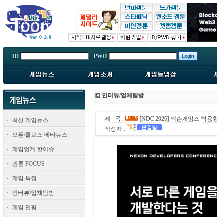
ID
PWD
인터뷰/업체탐방
제 목 :
[NDC 2026] 넥슨게임즈 박용
최신 게임뉴스
작성자 :
오픈/클로즈 베타뉴스
게임업계 핫이슈
겜툰 FOCUS
게임 특집
인터뷰/업체탐방
게임 만평