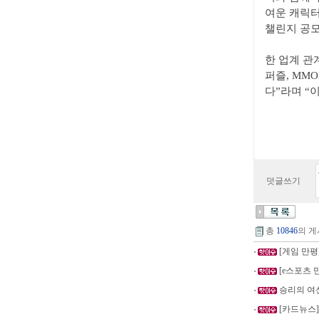
여운 캐릭터
챌린지 공모
한 업계 관
퍼즐, MM
다”라며 “
덧글쓰기
총
10846
의 게
[게임 만평]
[e스포츠 만
승리의 여신
[카드뉴스]