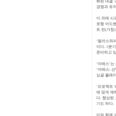
화된 대결 
경쟁과 유저
이 외에 시
로형 어드벤
트 린(가칭
‘컬러스위퍼
이다. 1분
준비하고 있
‘아레스’는
‘아레스: 
싱글 플레이
‘프로젝트 
에 맞게 재
다. 향상된
기도 하다.
이와 함께 