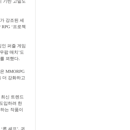
티 기반 고밀도
미가 강조된 세
 RPG ‘프로젝
징인 퍼즐 게임
파우팝 매치’도
를 꾀했다.
은 MMORPG
을 더 강화하고
서 최신 트렌드
 도입하려 한
중하는 작품이
론 셰프’, 귀