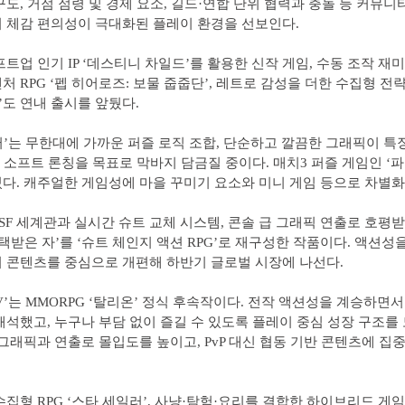
구도, 거점 점령 및 경제 요소, 길드·연합 단위 협력과 충돌 등 커뮤니
 체감 편의성이 극대화된 플레이 환경을 선보인다.
프트업 인기 IP ‘데스티니 차일드’를 활용한 신작 게임, 수동 조작 재
처 RPG ‘펩 히어로즈: 보물 줍줍단’, 레트로 감성을 더한 수집형 전략
)’도 연내 출시를 앞뒀다.
’는 무한대에 가까운 퍼즐 로직 조합, 단순하고 깔끔한 그래픽이 특
기 소프트 론칭을 목표로 막바지 담금질 중이다. 매치3 퍼즐 게임인 ‘
다. 캐주얼한 게임성에 마을 꾸미기 요소와 미니 게임 등으로 차별화
 SF 세계관과 실시간 슈트 교체 시스템, 콘솔 급 그래픽 연출로 호평받
선택받은 자’를 ‘슈트 체인지 액션 RPG’로 재구성한 작품이다. 액션성
 콘텐츠를 중심으로 개편해 하반기 글로벌 시장에 나선다.
V’는 MMORPG ‘탈리온’ 정식 후속작이다. 전작 액션성을 계승하면
해석했고, 누구나 부담 없이 즐길 수 있도록 플레이 중심 성장 구조를
 그래픽과 연출로 몰입도를 높이고, PvP 대신 협동 기반 콘텐츠에 집
수집형 RPG ‘스타 세일러’, 사냥·탐험·요리를 결합한 하이브리드 게임 ‘