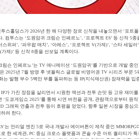
투스홀딩스가 2026년 한 해 다양한 장르 신작을 내놓으면서 ‘포트
다. 컴투스는 ‘도원암귀 크림슨 인페르노’, ‘프로젝트 ES’ 등 신작 5종
스위퍼’, ‘파우팝 매치’, ‘아레스’, ‘프로젝트 V(가제)’, ‘스타 세일러’,
(가제)’ 등 신작 8종을 선보일 계획이다.
크림슨 인페르노’는 TV 애니메이션 ‘도원암귀’를 기반으로 개발 중인 
 2025년 7월 방영 후 넷플릭스 글로벌 비영어권 TV 시리즈 부문 
만화는 발행 부수 5백만 부를 돌파하는 등 IP(지식재산권) 잠재력을 입증
IP가 가진 장점을 살리면서 시원한 액션과 전투 손맛 등 고유 재미를
년 ‘도쿄게임쇼 2025’를 통해 시연 버전을 공개, 관람객으로부터 원
3D 그래픽 연출과 전투 등이 호평을 얻었다. 향후 일본 시장을 중심으
하려 한다.
ES’는 언리얼 엔진 5로 국내 개발사 에이버튼이 제작 중인 MMORPG
로 한 세계관, PC 중심 크로스 플랫폼과 콘솔 수준 아트 퀄리티가 특