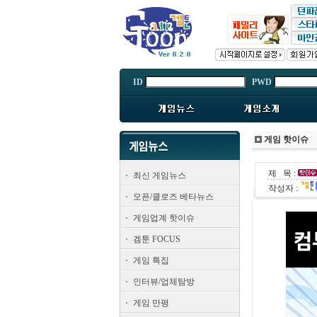
ID
PWD
게임 핫이슈
제 목 :
최신 게임뉴스
작성자 :
오픈/클로즈 베타뉴스
게임업계 핫이슈
겜툰 FOCUS
게임 특집
인터뷰/업체탐방
게임 만평