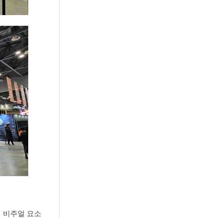
임 비주얼 요소