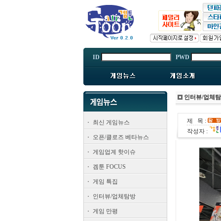
ID
PWD
인터뷰/업체
제 목 :
최신 게임뉴스
작성자 :
오픈/클로즈 베타뉴스
게임업계 핫이슈
겜툰 FOCUS
게임 특집
인터뷰/업체탐방
게임 만평