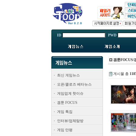
ID
PWD
겜툰FOCUS
게시물 총
118
최신 게임뉴스
오픈/클로즈 베타뉴스
게임업계 핫이슈
겜툰 FOCUS
게임 특집
인터뷰/업체탐방
게임 만평