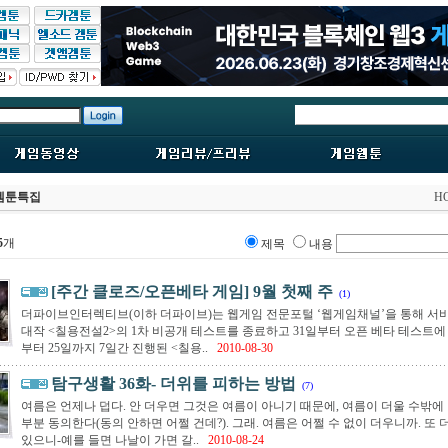
/겜툰특집
H
5
개
제목
내용
[주간 클로즈/오픈베타 게임] 9월 첫째 주
(1)
더파이브인터렉티브(이하 더파이브)는 웹게임 전문포털 ‘웹게임채널’을 통해 서비
대작 <칠용전설2>의 1차 비공개 테스트를 종료하고 31일부터 오픈 베타 테스트에 
부터 25일까지 7일간 진행된 <칠용..
2010-08-30
탐구생활 36화- 더위를 피하는 방법
(7)
여름은 언제나 덥다. 안 더우면 그것은 여름이 아니기 때문에, 여름이 더울 수밖에
부분 동의한다(동의 안하면 어쩔 건데?). 그래. 여름은 어쩔 수 없이 더우니까. 또
있으니-예를 들면 나날이 가면 갈..
2010-08-24