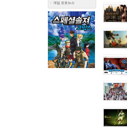
게임 포토뉴스