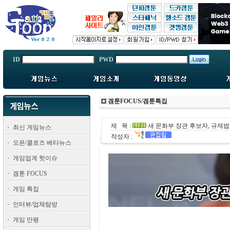
ID
PWD
겜툰FOCUS/겜툰특집
제 목 :
새 문화부 장관 후보자, 규제법
최신 게임뉴스
작성자 :
오픈/클로즈 베타뉴스
게임업계 핫이슈
겜툰 FOCUS
게임 특집
인터뷰/업체탐방
게임 만평