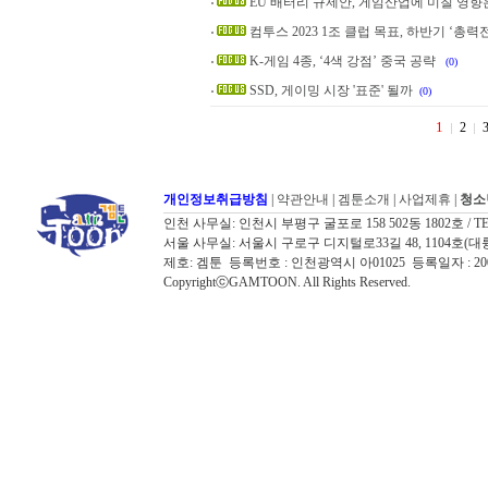
EU 배터리 규제안, 게임산업에 미칠 영향
컴투스 2023 1조 클럽 목표, 하반기 ‘총력전
K-게임 4종, ‘4색 강점’ 중국 공략
(0)
SSD, 게이밍 시장 '표준' 될까
(0)
1
2
개인정보취급방침
|
약관안내
|
겜툰소개
|
사업제휴
|
청소
인천 사무실: 인천시 부평구 굴포로 158 502동 1802호 / TEL: 032
서울 사무실: 서울시 구로구 디지털로33길 48, 1104호(대륭포스트타워7
제호: 겜툰 등록번호 : 인천광역시 아01025 등록일자 : 
CopyrightⓒGAMTOON. All Rights Reserved.