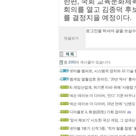
한편, 국회 교육문화체
회의를 열고 김종덕 후
를 결정지을 예정이다.
덧글쓰기
총
2193
의 게시물이 있습니다.
넷마블 뱀피르, 시스템적 장치와 AI 기술 
엠게임 열혈강호 온라인, ‘20년 역사’ 톺
K-게임산업계, 위기론 타파 위해 '사령탑 
넥슨 데이브 더 다이버, '인디' 기준 바꾸나
넥슨 데이브 더 다이버, 10년 만에 ‘닌텐도
디아블로 4, 회생(回生) 기회 잡아야
(0)
'앞서 해보기' 시도한 국산 게임, 그 성과는
넷마블 3분기 신작 3종, ‘적자 탈출 첨병’