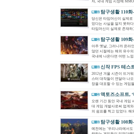
자, 국내 게임 시장에 MMO
탐구생활 110화
당신은 타임머신이 실제로 
었다는 사실을 알지 못하다니
타임머신이 실제로 존재하고
탐구생활 109화-
아주 옛날, 그러니까 온라
않던 시절에는 해외 유수의
국내에 나온다면 어떤 느낌일
신작 FPS 테스
2012년 겨울 시즌이 뜨거
스터 대작들이 연달아 나오는
장을 대표할 수 있는 게임들
액토즈소프트, 
오랜 기간 동안 국내 게임 
대 게임 개발사로써 업계와
의 쉼표를 찍고 있었다. 해외
탐구생활 108화
예전에는 ‘우리나라에서도 
랑하는 게임들이 있었더랬다.